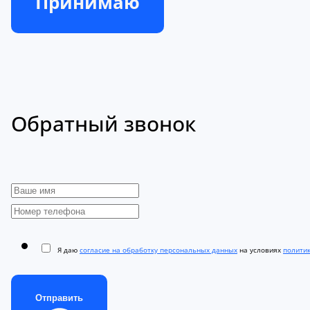
Принимаю
Обратный звонок
Я даю
согласие на обработку персональных данных
на условиях
полити
Отправить