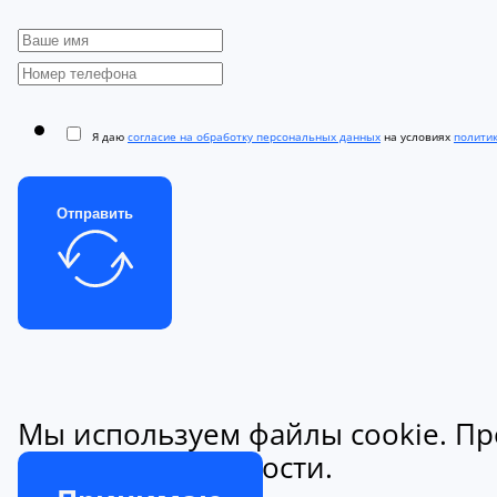
Я даю
согласие на обработку персональных данных
на условиях
полити
Отправить
Мы используем файлы cookie. Пр
конфиденциальности.