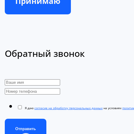
Принимаю
Обратный звонок
Я даю
согласие на обработку персональных данных
на условиях
полити
Отправить