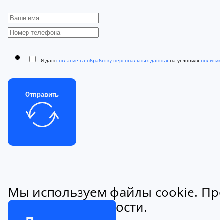
Я даю
согласие на обработку персональных данных
на условиях
полити
Отправить
Мы используем файлы cookie. Пр
конфиденциальности.