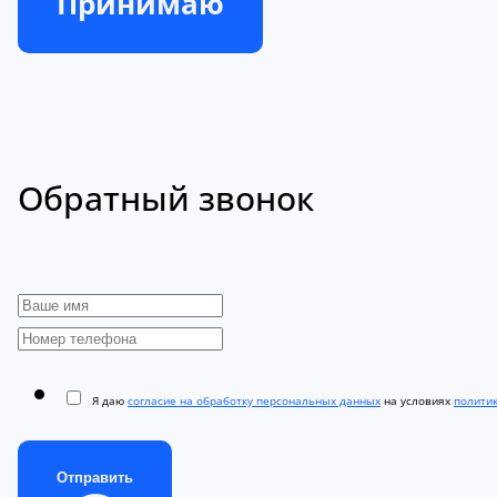
Принимаю
Обратный звонок
Я даю
согласие на обработку персональных данных
на условиях
полити
Отправить