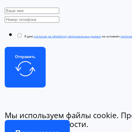
Я даю
согласие на обработку персональных данных
на условиях
полити
Отправить
Мы используем файлы cookie. Пр
конфиденциальности.