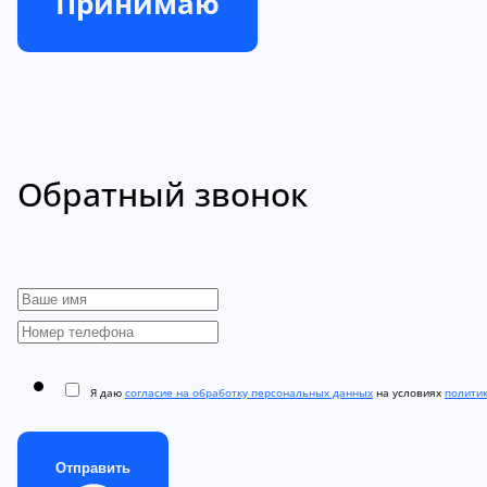
Принимаю
Обратный звонок
Я даю
согласие на обработку персональных данных
на условиях
полити
Отправить