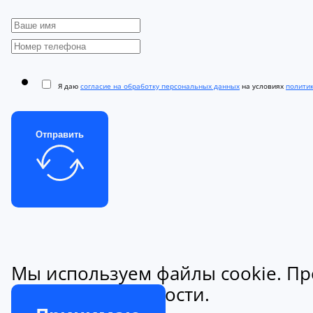
Я даю
согласие на обработку персональных данных
на условиях
полити
Отправить
Мы используем файлы cookie. Пр
конфиденциальности.