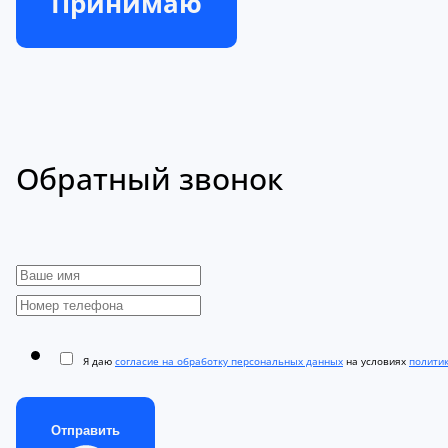
Принимаю
Обратный звонок
Я даю
согласие на обработку персональных данных
на условиях
полити
Отправить