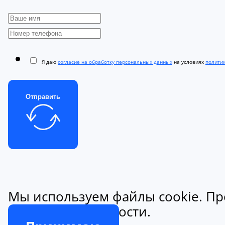
Я даю
согласие на обработку персональных данных
на условиях
полити
Отправить
Мы используем файлы cookie. Пр
конфиденциальности.