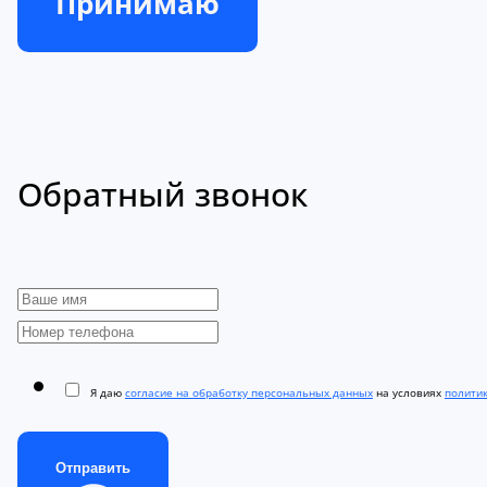
Принимаю
Обратный звонок
Я даю
согласие на обработку персональных данных
на условиях
полити
Отправить