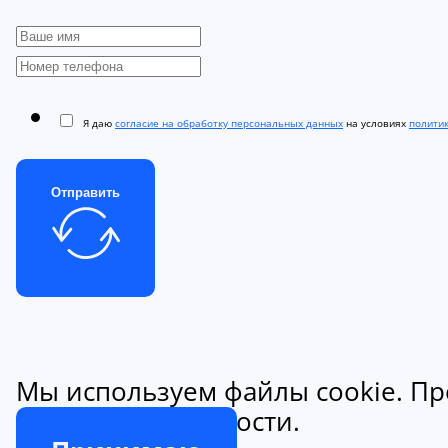
Я даю
согласие на обработку персональных данных
на условиях
полити
Отправить
Мы используем файлы cookie. Пр
конфиденциальности.