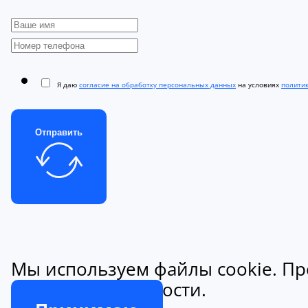
Я даю
согласие на обработку персональных данных
на условиях
полити
Отправить
Мы используем файлы cookie. Пр
конфиденциальности.