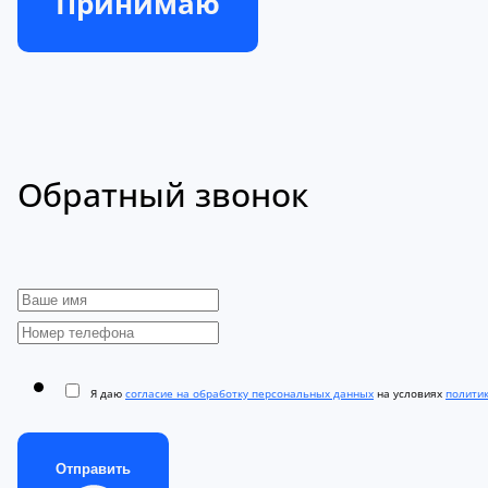
Принимаю
Обратный звонок
Я даю
согласие на обработку персональных данных
на условиях
полити
Отправить