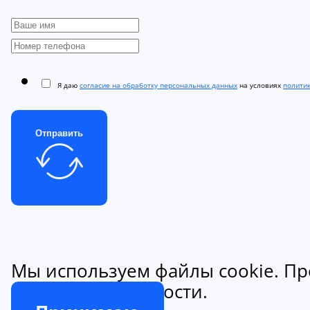
Я даю
согласие на обработку персональных данных
на условиях
полити
Отправить
Мы используем файлы cookie. Пр
конфиденциальности.