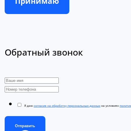
Принимаю
Обратный звонок
Я даю
согласие на обработку персональных данных
на условиях
полити
Отправить