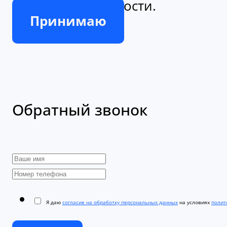
Принимаю
Обратный звонок
Я даю
согласие на обработку персональных данных
на условиях
полити
Отправить