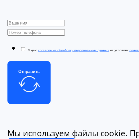
Я даю
согласие на обработку персональных данных
на условиях
полити
Отправить
Мы используем файлы cookie. Пр
конфиденциальности.