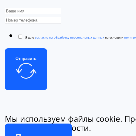
Я даю
согласие на обработку персональных данных
на условиях
полити
Отправить
Мы используем файлы cookie. Пр
конфиденциальности.