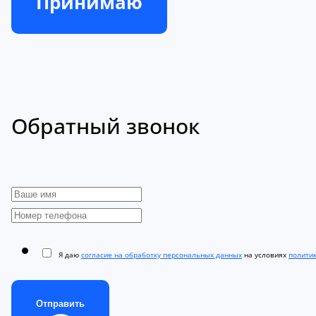
Принимаю
Обратный звонок
Я даю
согласие на обработку персональных данных
на условиях
полити
Отправить