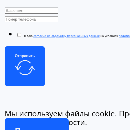
Я даю
согласие на обработку персональных данных
на условиях
полити
Отправить
Мы используем файлы cookie. Пр
конфиденциальности.