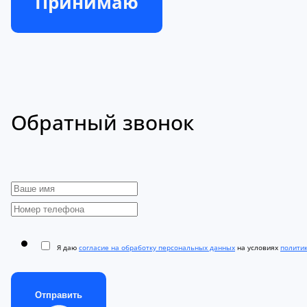
Принимаю
Обратный звонок
Я даю
согласие на обработку персональных данных
на условиях
полити
Отправить