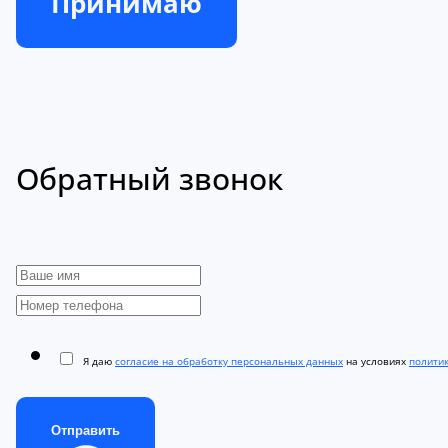
Принимаю
Обратный звонок
Я даю
согласие на обработку персональных данных
на условиях
полити
Отправить