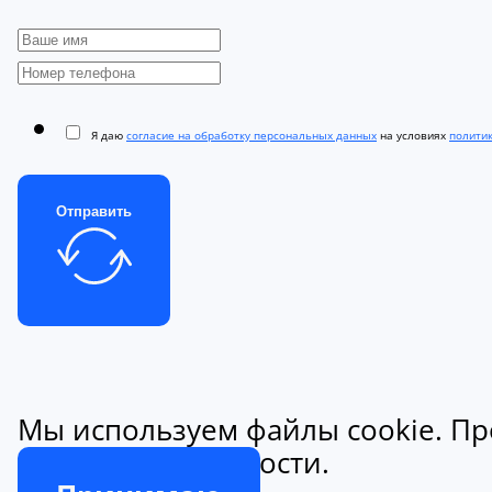
Я даю
согласие на обработку персональных данных
на условиях
полити
Отправить
Мы используем файлы cookie. Пр
конфиденциальности.