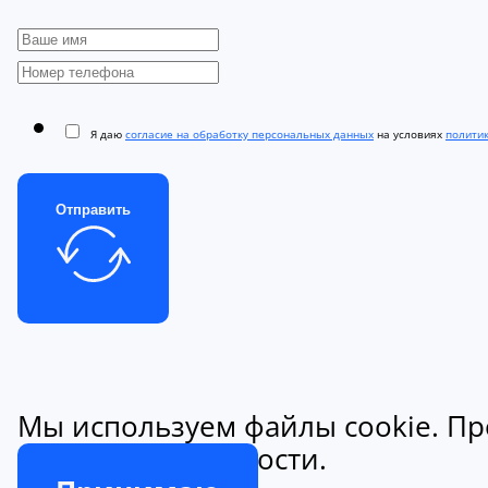
Я даю
согласие на обработку персональных данных
на условиях
полити
Отправить
Мы используем файлы cookie. Пр
конфиденциальности.