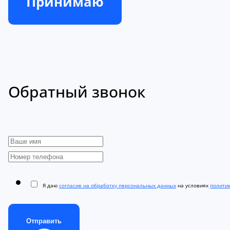
Принимаю
Обратный звонок
Я даю
согласие на обработку персональных данных
на условиях
полити
Отправить