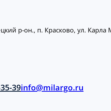
кий р-он., п. Красково, ул. Карла М
-35-39
info@milargo.ru