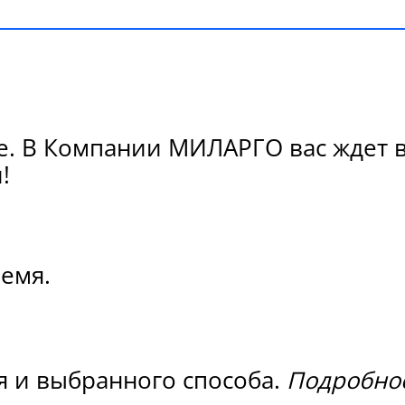
е. В Компании МИЛАРГО вас ждет в
!
ремя.
я и выбранного способа.
Подробнос