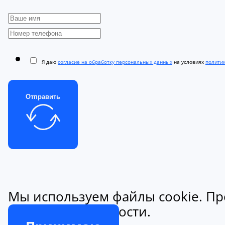
Я даю
согласие на обработку персональных данных
на условиях
полити
Отправить
Мы используем файлы cookie. Пр
конфиденциальности.