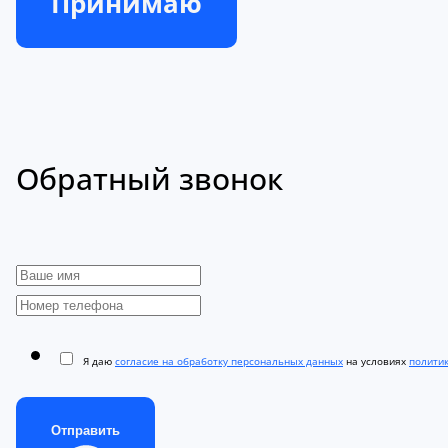
Принимаю
Обратный звонок
Я даю
согласие на обработку персональных данных
на условиях
полити
Отправить