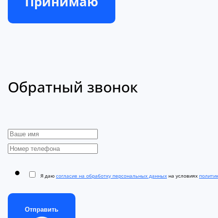
Принимаю
Обратный звонок
Я даю
согласие на обработку персональных данных
на условиях
полити
Отправить