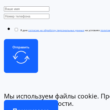
Я даю
согласие на обработку персональных данных
на условиях
полити
Отправить
Мы используем файлы cookie. Пр
конфиденциальности.