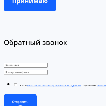
Принимаю
Обратный звонок
Я даю
согласие на обработку персональных данных
на условиях
полити
Отправить