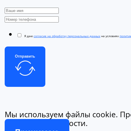
Я даю
согласие на обработку персональных данных
на условиях
полити
Отправить
Мы используем файлы cookie. Пр
конфиденциальности.