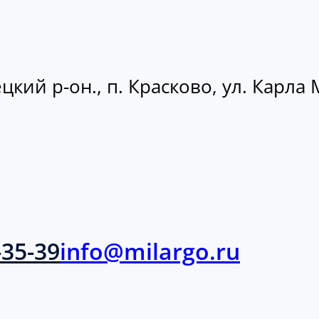
кий р-он., п. Красково, ул. Карла М
-35-39
info@milargo.ru