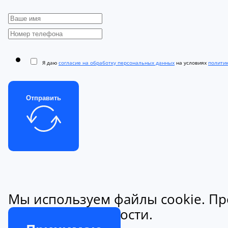
Я даю
согласие на обработку персональных данных
на условиях
полити
Отправить
Мы используем файлы cookie. Пр
конфиденциальности.