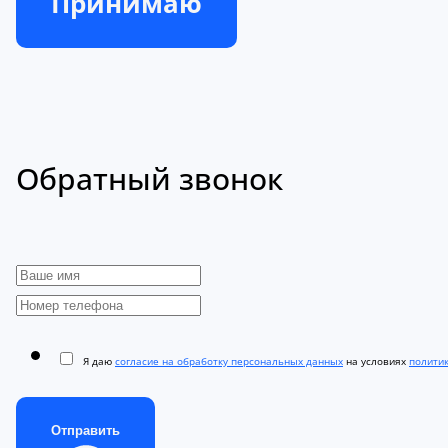
Принимаю
Обратный звонок
Я даю
согласие на обработку персональных данных
на условиях
полити
Отправить