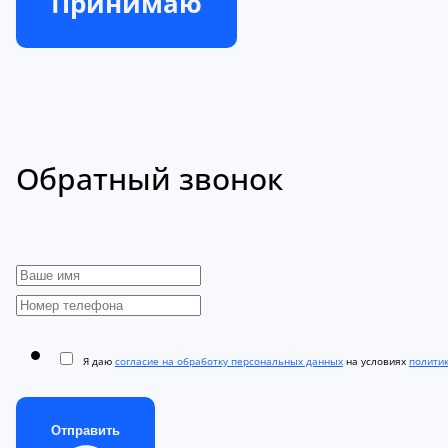
Принимаю
Обратный звонок
Я даю
согласие на обработку персональных данных
на условиях
полити
Отправить