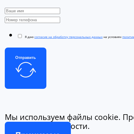
Я даю
согласие на обработку персональных данных
на условиях
полити
Отправить
Мы используем файлы cookie. Пр
конфиденциальности.