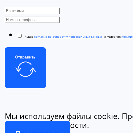
Я даю
согласие на обработку персональных данных
на условиях
полити
Отправить
Мы используем файлы cookie. Пр
конфиденциальности.