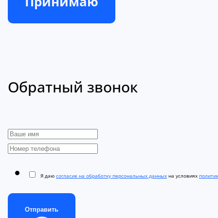
Принимаю
Обратный звонок
Я даю
согласие на обработку персональных данных
на условиях
полити
Отправить