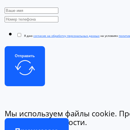
Я даю
согласие на обработку персональных данных
на условиях
полити
Отправить
Мы используем файлы cookie. Пр
конфиденциальности.