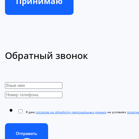
Принимаю
Обратный звонок
Я даю
согласие на обработку персональных данных
на условиях
полити
Отправить