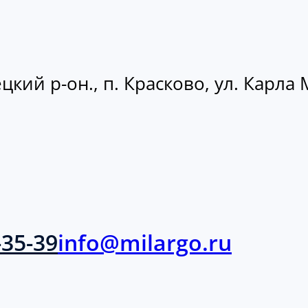
кий р-он., п. Красково, ул. Карла М
-35-39
info@milargo.ru