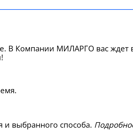
не. В Компании МИЛАРГО вас ждет 
!
ремя.
я и выбранного способа.
Подробнос