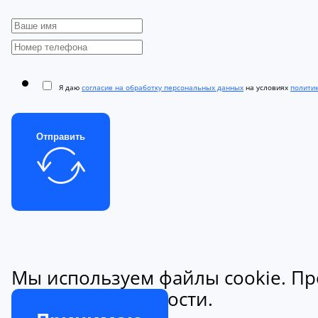
Я даю
согласие на обработку персональных данных
на условиях
полити
Отправить
Мы используем файлы cookie. Пр
конфиденциальности.