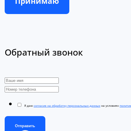
Принимаю
Обратный звонок
Я даю
согласие на обработку персональных данных
на условиях
полити
Отправить