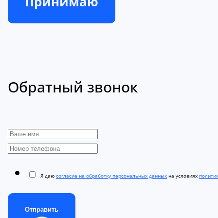
Принимаю
Обратный звонок
Я даю
согласие на обработку персональных данных
на условиях
полити
Отправить