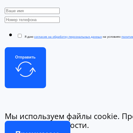
Я даю
согласие на обработку персональных данных
на условиях
полити
Отправить
Мы используем файлы cookie. Пр
конфиденциальности.