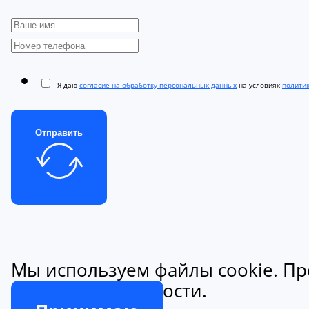
Я даю
согласие на обработку персональных данных
на условиях
полити
Отправить
Мы используем файлы cookie. Пр
конфиденциальности.