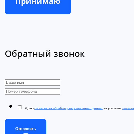
Принимаю
Обратный звонок
Я даю
согласие на обработку персональных данных
на условиях
полити
Отправить