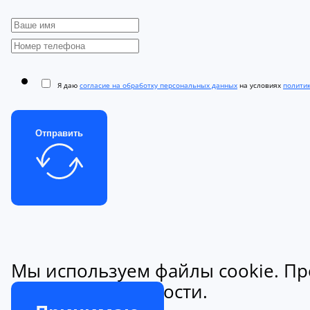
Я даю
согласие на обработку персональных данных
на условиях
полити
Отправить
Мы используем файлы cookie. Пр
конфиденциальности.