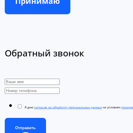
Принимаю
Обратный звонок
Я даю
согласие на обработку персональных данных
на условиях
полити
Отправить