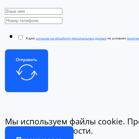
Я даю
согласие на обработку персональных данных
на условиях
полити
Отправить
Мы используем файлы cookie. Пр
конфиденциальности.