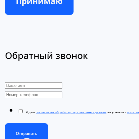
Принимаю
Обратный звонок
Я даю
согласие на обработку персональных данных
на условиях
полити
Отправить