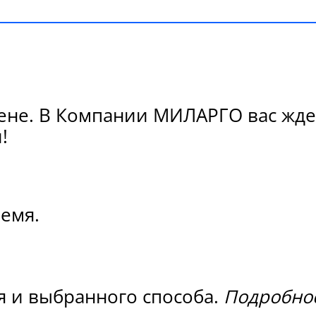
ене. В Компании МИЛАРГО вас ждет
!
ремя.
я и выбранного способа.
Подробнос