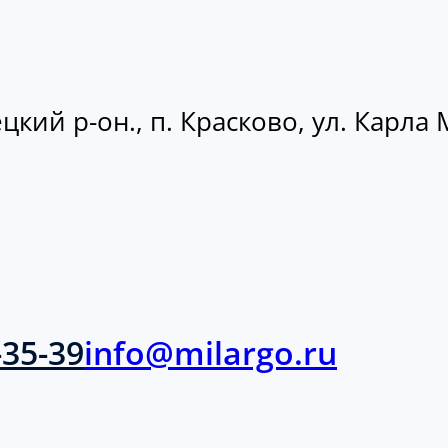
кий р-он., п. Красково, ул. Карла М
-35-39
info@milargo.ru