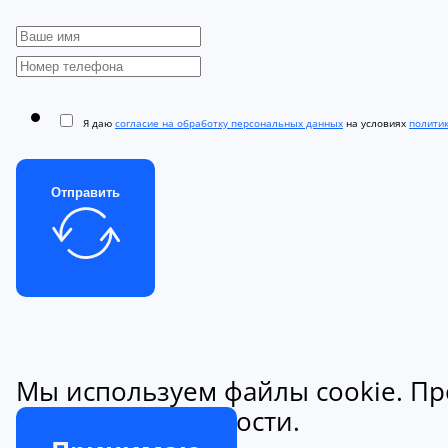
Я даю
согласие на обработку персональных данных
на условиях
полити
Отправить
Мы используем файлы cookie. Пр
конфиденциальности.