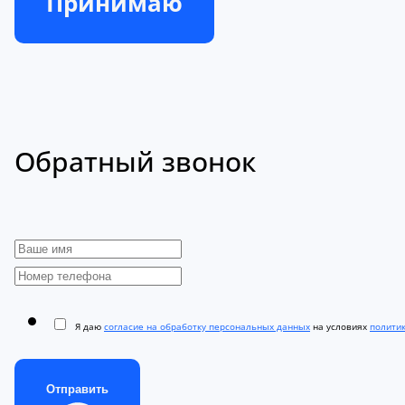
Принимаю
Обратный звонок
Я даю
согласие на обработку персональных данных
на условиях
полити
Отправить