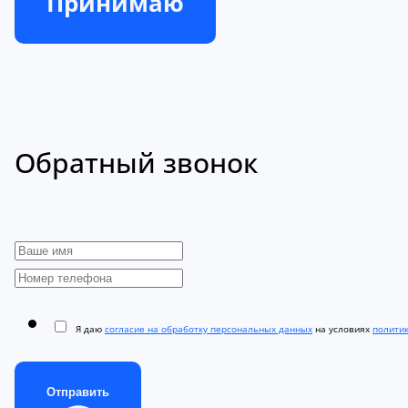
Принимаю
Обратный звонок
Я даю
согласие на обработку персональных данных
на условиях
полити
Отправить