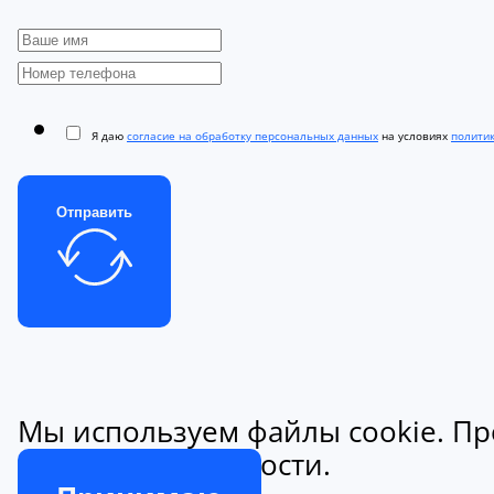
Я даю
согласие на обработку персональных данных
на условиях
полити
Отправить
Мы используем файлы cookie. Пр
конфиденциальности.