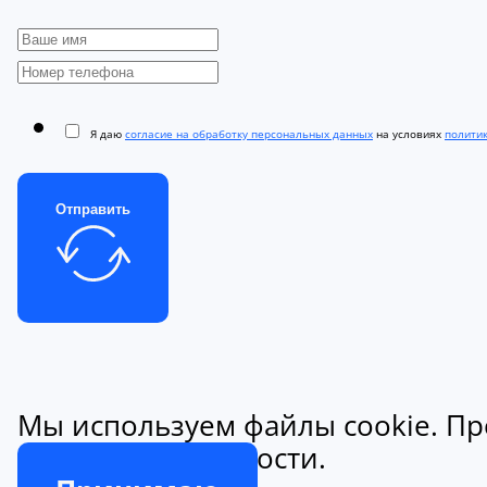
Я даю
согласие на обработку персональных данных
на условиях
полити
Отправить
Мы используем файлы cookie. Пр
конфиденциальности.