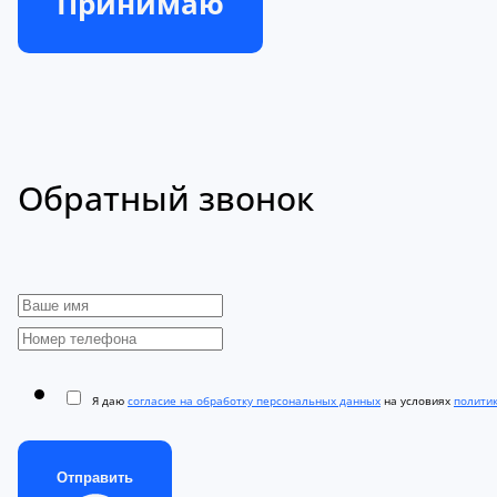
Принимаю
Обратный звонок
Я даю
согласие на обработку персональных данных
на условиях
полити
Отправить