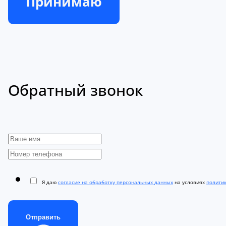
Принимаю
Обратный звонок
Я даю
согласие на обработку персональных данных
на условиях
полити
Отправить