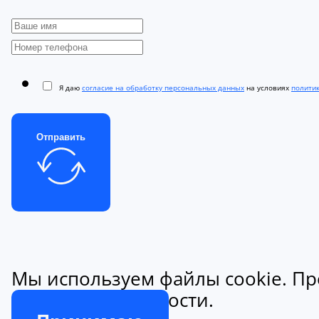
Я даю
согласие на обработку персональных данных
на условиях
полити
Отправить
Мы используем файлы cookie. Пр
конфиденциальности.