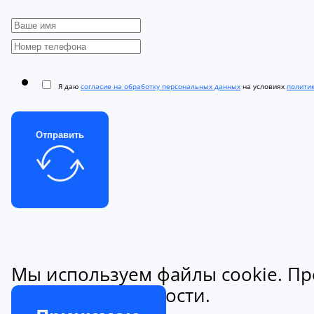
Я даю
согласие на обработку персональных данных
на условиях
полити
Отправить
Мы используем файлы cookie. Пр
конфиденциальности.