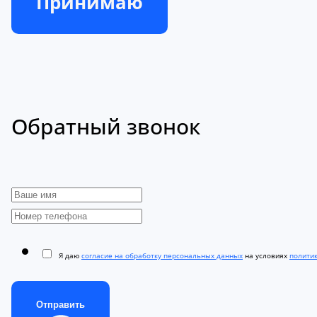
Принимаю
Обратный звонок
Я даю
согласие на обработку персональных данных
на условиях
полити
Отправить