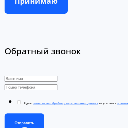
Принимаю
Обратный звонок
Я даю
согласие на обработку персональных данных
на условиях
полити
Отправить