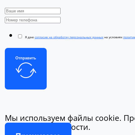
Я даю
согласие на обработку персональных данных
на условиях
полити
Отправить
Мы используем файлы cookie. Пр
конфиденциальности.