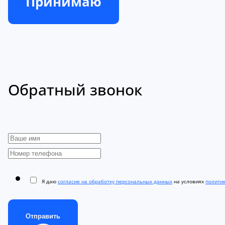
Принимаю
Обратный звонок
Я даю
согласие на обработку персональных данных
на условиях
полити
Отправить