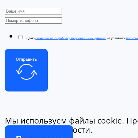
Я даю
согласие на обработку персональных данных
на условиях
полити
Отправить
Мы используем файлы cookie. Пр
конфиденциальности.