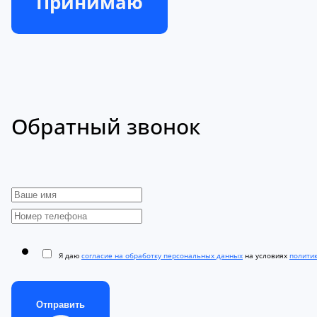
Принимаю
Обратный звонок
Я даю
согласие на обработку персональных данных
на условиях
полити
Отправить