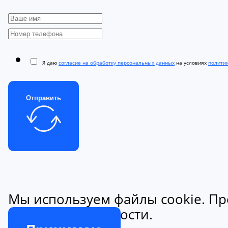
Я даю
согласие на обработку персональных данных
на условиях
полити
Отправить
Мы используем файлы cookie. Пр
конфиденциальности.