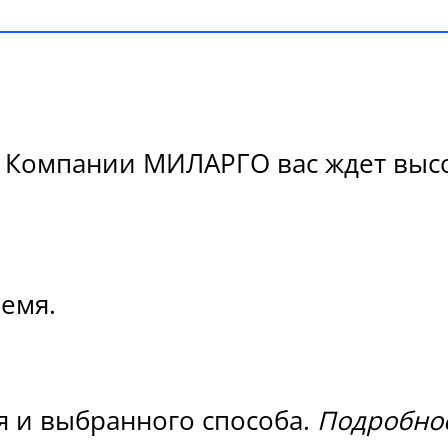
 В Компании МИЛАРГО вас ждет высо
ремя.
я и выбранного способа.
Подробнос