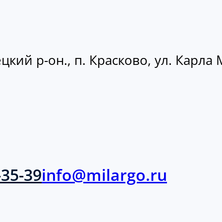
кий р-он., п. Красково, ул. Карла М
-35-39
info@milargo.ru