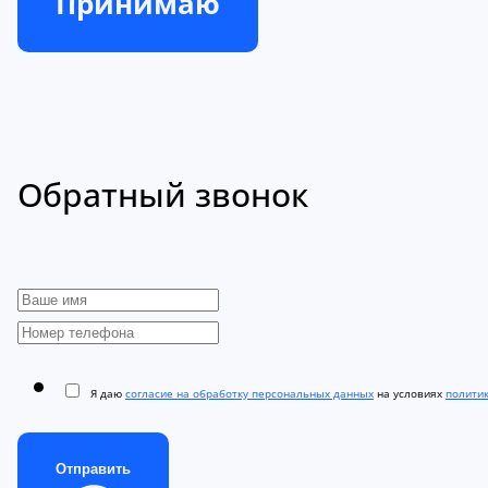
Принимаю
Обратный звонок
Я даю
согласие на обработку персональных данных
на условиях
полити
Отправить