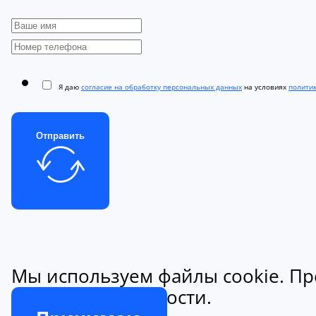
Я даю
согласие на обработку персональных данных
на условиях
полити
Отправить
Мы используем файлы cookie. Пр
конфиденциальности.