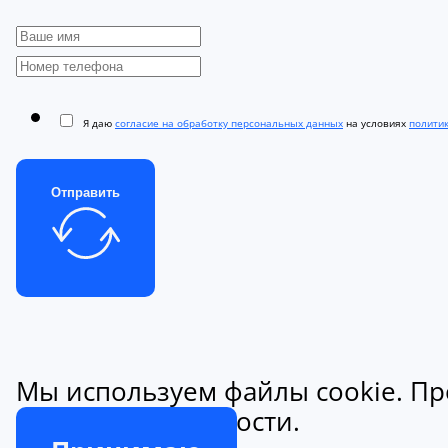
Я даю
согласие на обработку персональных данных
на условиях
полити
Отправить
Мы используем файлы cookie. Пр
конфиденциальности.