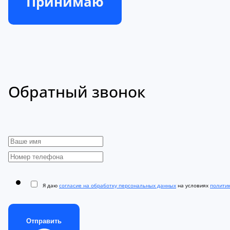
Принимаю
Обратный звонок
Я даю
согласие на обработку персональных данных
на условиях
полити
Отправить