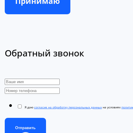
Принимаю
Обратный звонок
Я даю
согласие на обработку персональных данных
на условиях
полити
Отправить