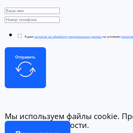
Я даю
согласие на обработку персональных данных
на условиях
полити
Отправить
Мы используем файлы cookie. Пр
конфиденциальности.