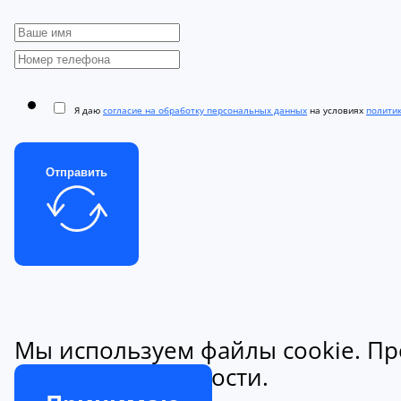
Я даю
согласие на обработку персональных данных
на условиях
полити
Отправить
Мы используем файлы cookie. Пр
конфиденциальности.