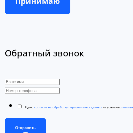
Принимаю
Обратный звонок
Я даю
согласие на обработку персональных данных
на условиях
полити
Отправить