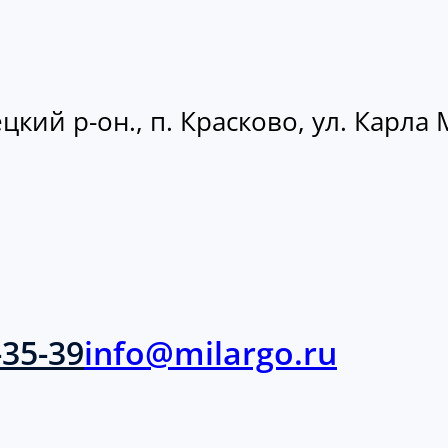
кий р-он., п. Красково, ул. Карла М
-35-39
info@milargo.ru