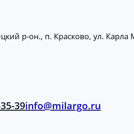
кий р-он., п. Красково, ул. Карла М
-35-39
info@milargo.ru