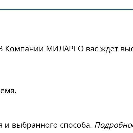
В Компании МИЛАРГО вас ждет высо
ремя.
я и выбранного способа.
Подробнос