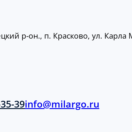
кий р-он., п. Красково, ул. Карла М
-35-39
info@milargo.ru