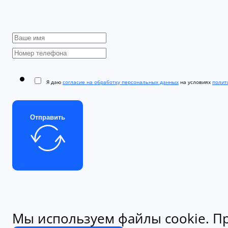
Я даю
согласие на обработку персональных данных
на условиях
полити
Отправить
Мы используем файлы cookie. Пр
конфиденциальности.