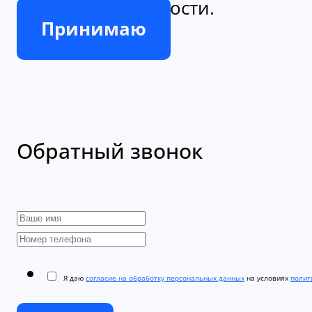
Принимаю
Обратный звонок
Я даю
согласие на обработку персональных данных
на условиях
полити
Отправить