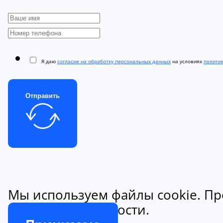
Я даю
согласие на обработку персональных данных
на условиях
полити
Отправить
Мы используем файлы cookie. Пр
конфиденциальности.