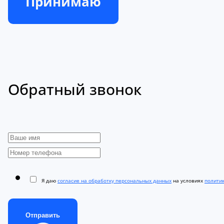
Принимаю
Обратный звонок
Я даю
согласие на обработку персональных данных
на условиях
полити
Отправить