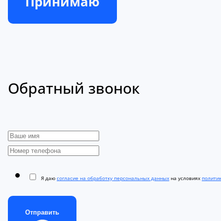
Принимаю
Обратный звонок
Я даю
согласие на обработку персональных данных
на условиях
полити
Отправить