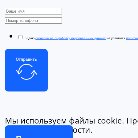
Я даю
согласие на обработку персональных данных
на условиях
полити
Отправить
Мы используем файлы cookie. Пр
конфиденциальности.