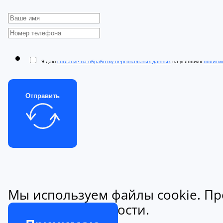
Я даю
согласие на обработку персональных данных
на условиях
полити
Отправить
Мы используем файлы cookie. Пр
конфиденциальности.