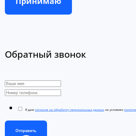
Принимаю
Обратный звонок
Я даю
согласие на обработку персональных данных
на условиях
полити
Отправить