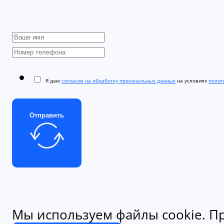
Я даю
согласие на обработку персональных данных
на условиях
полити
Отправить
Мы используем файлы cookie. Пр
конфиденциальности.