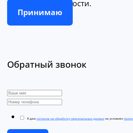
Принимаю
Обратный звонок
Я даю
согласие на обработку персональных данных
на условиях
полити
Отправить